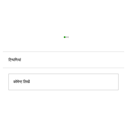
टिप्पणियां
कोमेन्ट लिखें
आईफोन 18 प्रो मैक्स के डमी मॉडल लीक से नए डार्क
चेरी कलर, A20 Pro चिप और कैमरा अपग्रेड्स का
पता चला है।