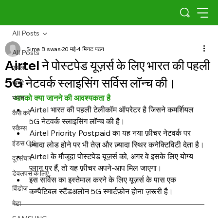
All Posts
Sima Biswas
20 मई
4 मिनट पठन
All Posts
Airtel ने पोस्टपेड यूज़र्स के लिए भारत की पहली
एप्पल
5G नेटवर्क स्लाइसिंग सर्विस लॉन्च की।
खबरे
आपको क्या जानने की आवश्यकता है
भारत
Airtel भारत की पहली टेलीकॉम ऑपरेटर है जिसने कमर्शियल 
कैसे करें
5G नेटवर्क स्लाइसिंग लॉन्च की है।
स्कैम्स
Airtel Priority Postpaid का यह नया फ़ीचर नेटवर्क पर 
इंडस OS
ज़्यादा लोड होने पर भी तेज़ और ज़्यादा स्थिर कनेक्टिविटी देता है।
Airtel के मौजूदा पोस्टपेड यूज़र्स को, अगर वे इसके लिए योग्य 
दूरसंचार
प्लान पर हैं, तो यह फ़ीचर अपने-आप मिल जाएगा।
डेवलपर्स के लिए
इस सर्विस का इस्तेमाल करने के लिए यूज़र्स के पास एक 
विंडोज़
कम्पैटिबल स्टैंडअलोन 5G स्मार्टफ़ोन होना ज़रूरी है।
मेटा