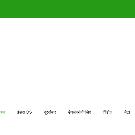
कैम्स
इंडस OS
दूरसंचार
डेवलपर्स के लिए
विंडोज़
मेटा