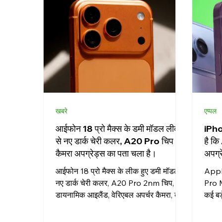
Whatsapp
ऐप्स
खरीदारी
एंड्रॉइड
A
खबरे
एप्पल
आईफोन 18 प्रो मैक्स के डमी मॉडल लीक
iPho
से नए डार्क चेरी कलर, A20 Pro चिप और
है क
कैमरा अपग्रेड्स का पता चला है।
अपग्र
आईफोन 18 प्रो मैक्स के लीक हुए डमी मॉडल से
Appl
नए डार्क चेरी कलर, A20 Pro 2nm चिप, छोटे
Pro M
डायनामिक आइलैंड, वेरिएबल अपर्चर कैमरा, बड़ी
कई बड़
बैटरी और बहुत कुछ के बारे में पता चला है। अब
Dynam
तक लीक हुई सभी जानकारी जानें।
बेहतर 