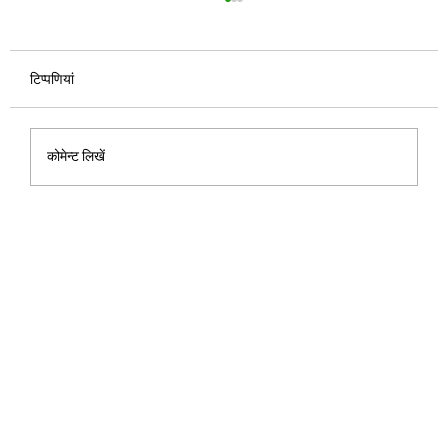
टिप्पणियां
कोमेन्ट लिखें
ओप्पो K15 5G लॉन्च 24 जुलाई को होगा, मिलेगा
8000mAh बैटरी, 80W फास्ट चार्जिंग और
50MP कैमरा