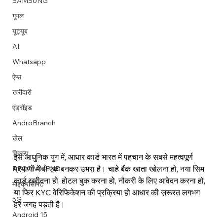
SAMSUNG
गूगल
यूट्यूब
AI
Image Title
Image Title
Image Title
Image Title
Image Title
Image Title
Image Title
Image Title
Image Title
Image Title
Video Title
Video Title
Whatsapp
Describe your image here
Describe your image here
Describe your image here
Describe your image here
Describe your image here
Describe your image here
Describe your image here
Describe your image here
Describe your image here
Describe your image here
Describe your video here
Describe your video here
ऐप्स
खरीदारी
एंड्रॉइड
AndroBranch
खेल
विकल्प
इस आधुनिक युग में, आधार कार्ड भारत में पहचान के सबसे महत्वपूर्ण 
प्रमाणों में से एक बनकर उभरा है। चाहे बैंक खाता खोलना हो, नया सिम 
RECOMMEND
कार्ड खरीदना हो, होटल बुक करना हो, नौकरी के लिए आवेदन करना हो, 
माइक्रोसॉफ्ट
या फिर KYC वेरिफिकेशन की प्रक्रिया हो आधार की ज़रूरत लगभग 
5G
हर जगह पड़ती है।
Android 15