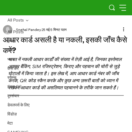
All Posts
Snehal Pandey
25 मई
5 मिनट पठन
All Posts
आधार कार्ड असली है या नकली, इसकी जाँच कैसे
एप्पल
करें?
खबरे
भारत में नकली आधार कार्डों की संख्या में तेज़ी आई है, जिनका इस्तेमाल 
भारत
अक्सर बैंकिंग, SIM रजिस्ट्रेशन, किराए और पहचान की चोरी से जुड़े 
कैसे करें
घोटालों में किया जाता है। इस लेख में, आप आधार कार्ड नंबर की जाँच 
स्कैम्स
करके, QR कोड स्कैन करके और कुछ अन्य ज़रूरी बातों को ध्यान में 
इंडस OS
रखकर आधार कार्ड की असलियत पहचानने के तरीके जान सकते हैं।
दूरसंचार
डेवलपर्स के लिए
विंडोज़
मेटा